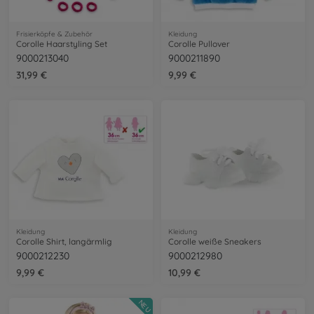
Frisierköpfe & Zubehör
Kleidung
Corolle Haarstyling Set
Corolle Pullover
9000213040
9000211890
31,99 €
9,99 €
Kleidung
Kleidung
Corolle Shirt, langärmlig
Corolle weiße Sneakers
9000212230
9000212980
9,99 €
10,99 €
NEU