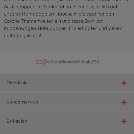
Anziehpuppen im Sortiment hat? Dann sieh Dich auf
unserer
Homepage
um, tauche in die spannenden
Corolle Themenwelten ein und lasse Dich von
Puppenwagen, Babypuppen, Frisierköpfen und vielem
mehr begeistern!
Offizieller Hersteller Shop
Versandkostenfrei ab 25€
Persönlicher Service
Schnelle Lieferung
Direktlinks
Kundenservice
Einkaufen