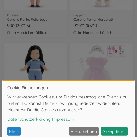
Puppen
Puppen
Corolle Perle, Feiertage
Corolle Perle, Herzblatt
9000200260
9000200210
im Handel erhältlich
im Handel erhältlich
Puppen
Kleidung
Corolle Perrine
Corolle Prinzessinnen Set
9000200180
9000212630
im Handel erhältlich
im Handel erhältlich