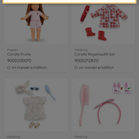
Puppen
Kleidung
Corolle Prune
Corolle Regenoutfit Set
9000200070
9000212820
im Handel erhältlich
im Handel erhältlich
Kleidung
Kleidung