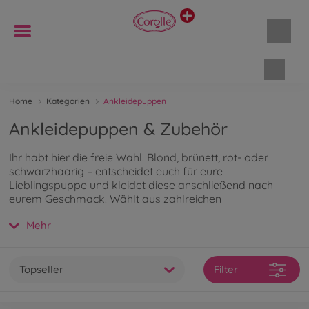
Waren
Home
Kategorien
Ankleidepuppen
Ankleidepuppen & Zubehör
Ihr habt hier die freie Wahl! Blond, brünett, rot- oder
schwarzhaarig – entscheidet euch für eure
Lieblingspuppe und kleidet diese anschließend nach
eurem Geschmack. Wählt aus zahlreichen
Kleidungsstücken und kreiert euch eure eigenen Styles.
Mehr
Mit dem Zubehör wird das Rollenspiel noch realistischer.
Eurer Fantasie sind hier keine Grenzen gesetzt. Der zarte
Vanilleduft der Corolle Puppen schafft dabei eine
besondere Verbindung zwischen Puppe und Kind. Wenn
Topseller
Filter
Du mehr über die Fashion-Puppen erfahren willst, kannst
Du hier
weiterlesen
.