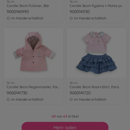
36 cm
36 cm
Corolle 36cm Pullover, Bär
Corolle 36cm Pyjama + Mütze pink
9000140990
9000141130
im Handel erhältlich
im Handel erhältlich
36 cm
36 cm
Corolle 36cm Regenmantel, Paris
Corolle 36cm Rock+Shirt, Paris
9000141730
9000141720
im Handel erhältlich
im Handel erhältlich
60
von
63
Artikel
Mehr laden