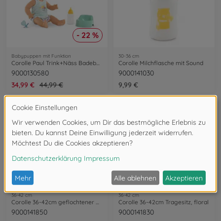
- 22 %
Babypuppen mit Funktion
30-36 cm
Corolle Paul Trink+Näss Badebaby
Corolle Milchflasche mit Sound
9000130580
9000141030
34,99 €
44,99 €
9,99 €
36-42 cm
36-42 cm
Corolle 36-42cm geflochtener Korb
Corolle 36-42cm Tragesitz, floral
9000141850
9000141830