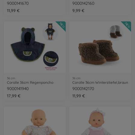
9000141670
9000142160
11,99 €
9,99 €
NEU
NEU
36 cm
36 cm
Corolle 36cm Regenponcho
Corolle 36cm Winterstiefel,braun
9000141940
9000142170
17,99 €
11,99 €