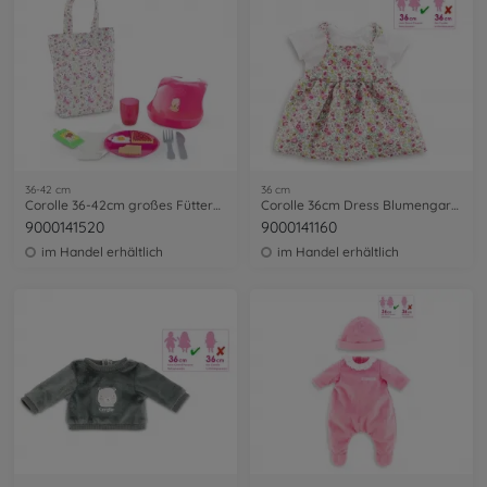
36-42 cm
36 cm
Corolle 36-42cm großes Fütterset
Corolle 36cm Dress Blumengarten
9000141520
9000141160
im Handel erhältlich
im Handel erhältlich