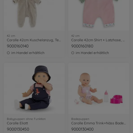
42 cm
42 cm
Corolle 42cm Kuschelanzug, Teddy
Corolle 42cm Shirt + Latzhose, Paris
9000160140
9000160180
im Handel erhältlich
im Handel erhältlich
Babypuppen ohne Funktion
Badepuppen
Corolle Eliott
Corolle Emma Trink+Näss Badebaby
9000130450
9000130400