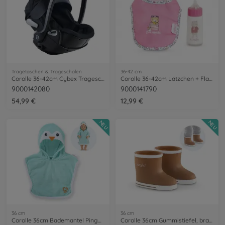
Tragetaschen & Trageschalen
36-42 cm
Corolle 36-42cm Cybex Trageschale
Corolle 36-42cm Lätzchen + Flasche
9000142080
9000141790
54,99 €
12,99 €
NEU
NEU
36 cm
36 cm
Corolle 36cm Bademantel Pinguin
Corolle 36cm Gummistiefel, braun