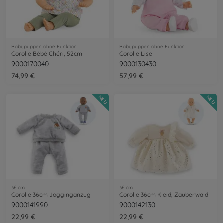
Babypuppen ohne Funktion
Babypuppen ohne Funktion
Corolle Bébé Chéri, 52cm
Corolle Lise
9000170040
9000130430
74,99 €
57,99 €
NEU
NEU
36 cm
36 cm
Corolle 36cm Jogginganzug
Corolle 36cm Kleid, Zauberwald
9000141990
9000142130
22,99 €
22,99 €