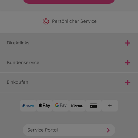
Offizieller Hersteller Shop
Versandkostenfrei ab 25€
Persönlicher Service
Schnelle Lieferung
Direktlinks
Kundenservice
Einkaufen
Service Portal