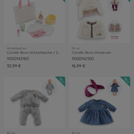
Wickeltaschen
36 cm
Corolle 36cm Wickeltasche + Zubehör
Corolle 36cm Winterset
9000142180
9000142100
32,99 €
16,99 €
NEU
NEU
42 cm
42 cm