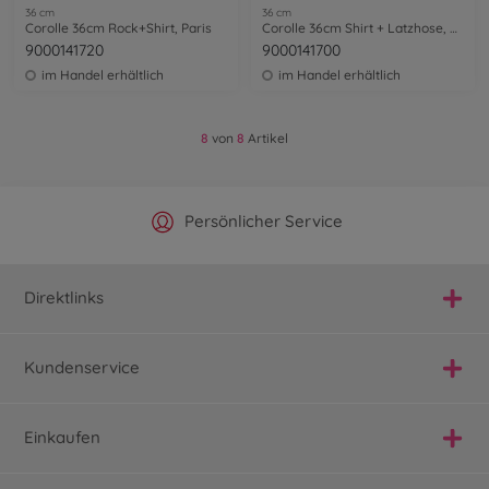
36 cm
36 cm
Corolle 36cm Rock+Shirt, Paris
Corolle 36cm Shirt + Latzhose, Paris
9000141720
9000141700
im Handel erhältlich
im Handel erhältlich
8
von
8
Artikel
Offizieller Hersteller Shop
Versandkostenfrei ab 25€
Persönlicher Service
Schnelle Lieferung
Direktlinks
Kundenservice
Einkaufen