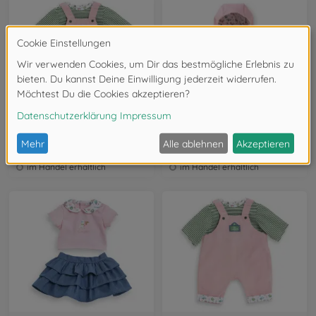
42 cm
36 cm
Corolle 42cm Shirt + Latzhose, Paris
Corolle 36cm Regenmantel, Paris
9000160180
9000141730
im Handel erhältlich
im Handel erhältlich