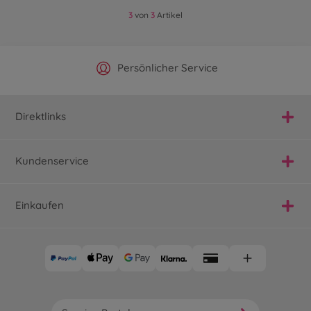
3
von
3
Artikel
Offizieller Hersteller Shop
Versandkostenfrei ab 25€
Persönlicher Service
Schnelle Lieferung
Direktlinks
Kundenservice
Einkaufen