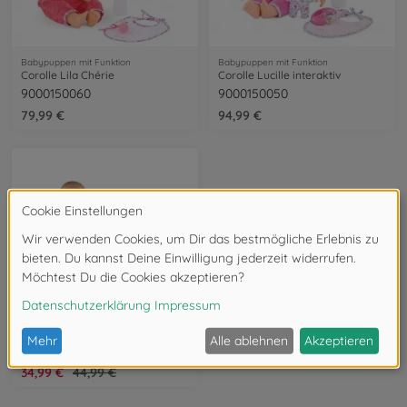
Babypuppen mit Funktion
Babypuppen mit Funktion
Corolle Lila Chérie
Corolle Lucille interaktiv
9000150060
9000150050
79,99 €
94,99 €
- 22 %
Babypuppen mit Funktion
Corolle Paul Trink+Näss Badebaby
9000130580
34,99 €
44,99 €