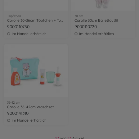
Töpfchen
30 cm
Corolle 30-36cm Töpfchen + Tuch
Corolle 30cm Ballettoutfit
9000110750
9000110720
im Handel erhältlich
im Handel erhältlich
36-42 cm
Corolle 36-42cm Waschset
9000141310
im Handel erhältlich
53
von
53
Artikel