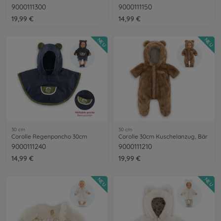
9000111300
9000111150
19,99 €
14,99 €
NEU
NEU
30 cm
30 cm
Corolle Regenponcho 30cm
Corolle 30cm Kuschelanzug, Bär
9000111240
9000111210
14,99 €
19,99 €
NEU
NEU