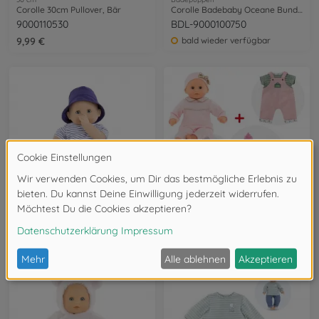
Corolle 30cm Pullover, Bär
Corolle Badebaby Oceane Bundle
9000110530
BDL-9000100750
9,99 €
bald wieder verfügbar
Badepuppen
Babypuppen ohne Funktion
Corolle Badejunge Marin
Corolle Calin Bundle
9000100670
BDL-9000100270
bald wieder verfügbar
bald wieder verfügbar