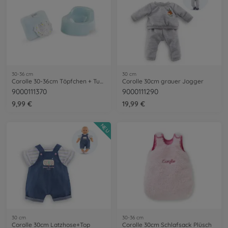
30-36 cm
30 cm
Corolle 30-36cm Töpfchen + Tuch
Corolle 30cm grauer Jogger
9000111370
9000111290
9,99 €
19,99 €
NEU
30 cm
30-36 cm
Corolle 30cm Latzhose+Top
Corolle 30cm Schlafsack Plüsch