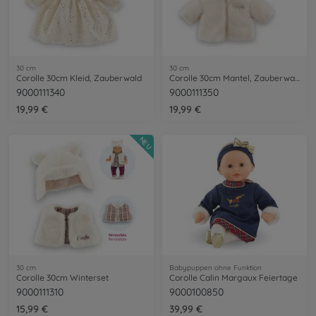
30 cm
30 cm
Corolle 30cm Kleid, Zauberwald
Corolle 30cm Mantel, Zauberwald
9000111340
9000111350
19,99 €
19,99 €
NEU
30 cm
Babypuppen ohne Funktion
Corolle 30cm Winterset
Corolle Calin Margaux Feiertage
9000111310
9000100850
15,99 €
39,99 €