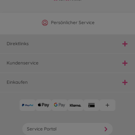
Offizieller Hersteller Shop
Versandkostenfrei ab 25€
Persönlicher Service
Schnelle Lieferung
Direktlinks
Kundenservice
Einkaufen
Service Portal