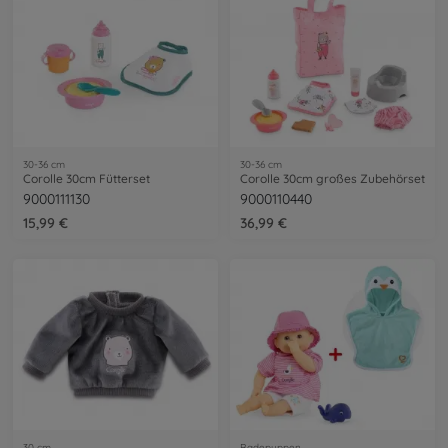
30-36 cm
30-36 cm
Corolle 30cm Fütterset
Corolle 30cm großes Zubehörset
9000111130
9000110440
15,99 €
36,99 €
30 cm
Badepuppen