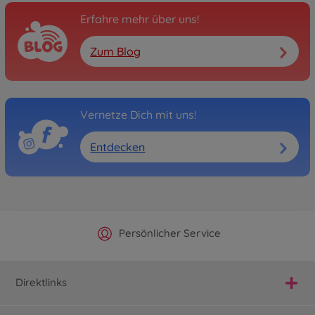
Erfahre mehr über uns!
Zum Blog
Vernetze Dich mit uns!
Entdecken
Offizieller Hersteller Shop
Versandkostenfrei ab 25€
Persönlicher Service
Schnelle Lieferung
Direktlinks