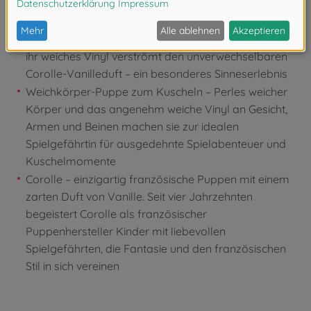
passendes Haarband und dunkelblaue Schuhe
Schlafaugen und zarter Vanilleduft – Perles blaue
Schlafaugen schließen sich sanft beim Hinlegen, und
ihr weiches Vinyl verströmt den unverwechselbaren
Corolle-Vanilleduft – ein besonderes Sinneserlebnis
Weichkörper-Puppe zum Kuscheln – Perles weicher
Körper und das angenehm weiche Vinyl an Gesicht,
Armen und Beinen machen sie zur idealen
Spielgefährtin für ausgedehnte Spielabenteuer und
Kuschelmomente
Corolle – einzigartig französische Puppen mit einem
zarten Duft von Vanille. Seit vier Jahrzehnten
begeistert Corolle als französischer
Puppenhersteller Kinder mit liebevollen
Spielgefährten, die Fantasie und den französischen
Stil in sich vereinen