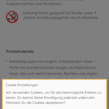
Puppenmamas und Modefans.
Achtung!
Nicht geeignet für Kinder unter 3
Jahren. Erstickungsgefahr durch Kleinteile.
Produktdetails
Ankleidepuppe mit langem, frisierbartem Haar –
Perle hat wunderschönes langes, dunkelbraunes
Haar, das sich leicht kämmen, flechten und stylen
lässt – ein Traumspielzeug für alle kleinen Frisier-
Fans
Festliches Winteroutfit mit Charme – Perle trägt ein
marines Sweatshirt mit Dackel-Motiv und Tartan-
Kragen, einen glitzernden beerefarben Tüllrock, ein