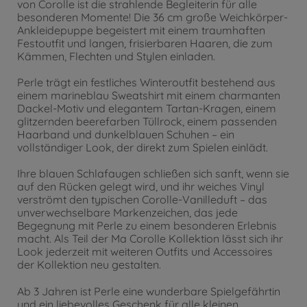
von Corolle ist die strahlende Begleiterin für alle
besonderen Momente! Die 36 cm große Weichkörper-
Ankleidepuppe begeistert mit einem traumhaften
Festoutfit und langen, frisierbaren Haaren, die zum
Kämmen, Flechten und Stylen einladen.
Perle trägt ein festliches Winteroutfit bestehend aus
einem marineblau Sweatshirt mit einem charmanten
Dackel-Motiv und elegantem Tartan-Kragen, einem
glitzernden beerefarben Tüllrock, einem passenden
Haarband und dunkelblauen Schuhen – ein
vollständiger Look, der direkt zum Spielen einlädt.
Ihre blauen Schlafaugen schließen sich sanft, wenn sie
auf den Rücken gelegt wird, und ihr weiches Vinyl
verströmt den typischen Corolle-Vanilleduft – das
unverwechselbare Markenzeichen, das jede
Begegnung mit Perle zu einem besonderen Erlebnis
macht. Als Teil der Ma Corolle Kollektion lässt sich ihr
Look jederzeit mit weiteren Outfits und Accessoires
der Kollektion neu gestalten.
Ab 3 Jahren ist Perle eine wunderbare Spielgefährtin
und ein liebevolles Geschenk für alle kleinen