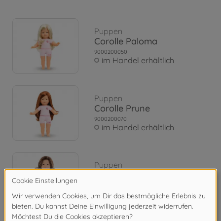
Puppen
Corolle Paloma
9000200050
im Handel erhältlich
Puppen
Corolle Prune
9000200070
im Handel erhältlich
Puppen
Corolle Penelope
9000200090
im Handel erhältlich