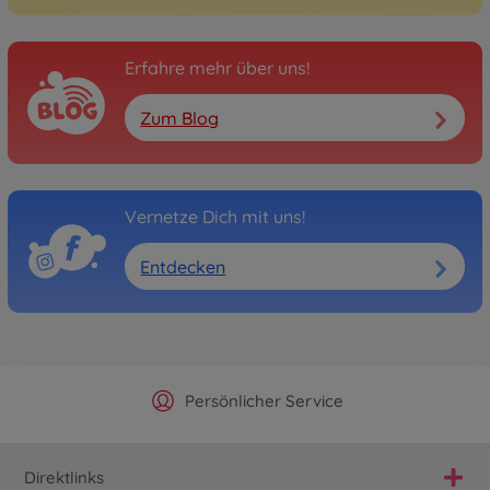
Erfahre mehr über uns!
Zum Blog
Vernetze Dich mit uns!
Entdecken
Offizieller Hersteller Shop
Versandkostenfrei ab 25€
Persönlicher Service
Schnelle Lieferung
Direktlinks