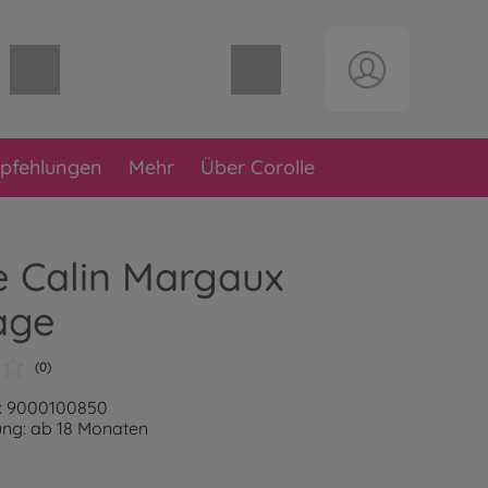
Warenkorb leer
pfehlungen
Mehr
Über Corolle
e Calin Margaux
age
(0)
: 9000100850
ung: ab 18 Monaten