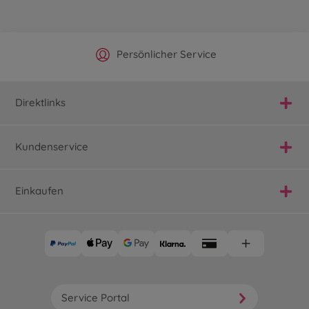
Offizieller Hersteller Shop
Versandkostenfrei ab 25€
Persönlicher Service
Schnelle Lieferung
Direktlinks
Kundenservice
Einkaufen
Service Portal