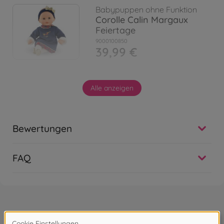
Babypuppen ohne Funktion
Corolle Calin Margaux
Feiertage
9000100850
39,99 €
Babypuppen ohne Funktion
Alle anzeigen
Corolle Eliott
9000130450
im Handel erhältlich
Bewertungen
Babypuppen ohne Funktion
Corolle Jade, blond
FAQ
9000130460
64,99 €
Wird oft zusammen gekauft