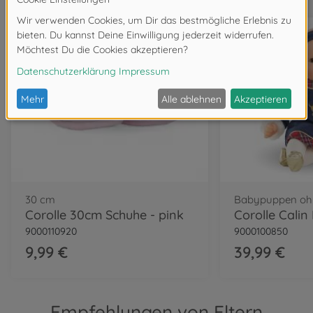
30 cm
Babypuppen ohn
Corolle 30cm Schuhe - pink
9000110920
9000100850
9,99 €
39,99 €
Empfehlungen von Eltern