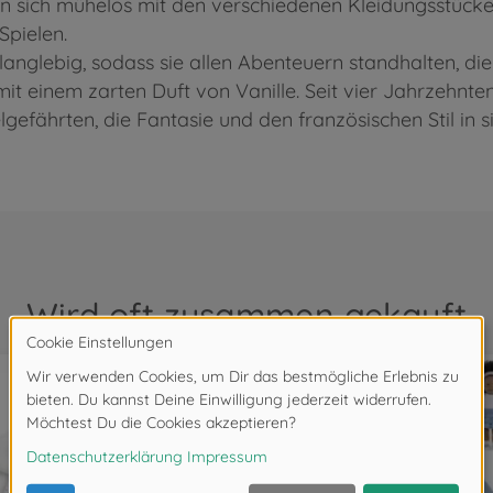
en sich mühelos mit den verschiedenen Kleidungsstücke
Spielen.
 langlebig, sodass sie allen Abenteuern standhalten, di
mit einem zarten Duft von Vanille. Seit vier Jahrzehnten
lgefährten, die Fantasie und den französischen Stil in s
Wird oft zusammen gekauft