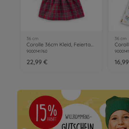
36 cm
36 cm
Corolle 36cm Kleid, Feiertage
9000141760
9000141
22,99 €
16,99