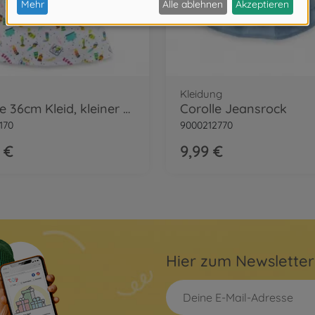
Kleidung
Corolle 36cm Kleid, kleiner Künstler
Corolle Jeansrock
170
9000212770
 €
9,99 €
Hier zum Newslette