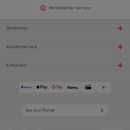
Offizieller Hersteller Shop
Versandkostenfrei ab 25€
Persönlicher Service
Schnelle Lieferung
Direktlinks
Kundenservice
Einkaufen
Service Portal