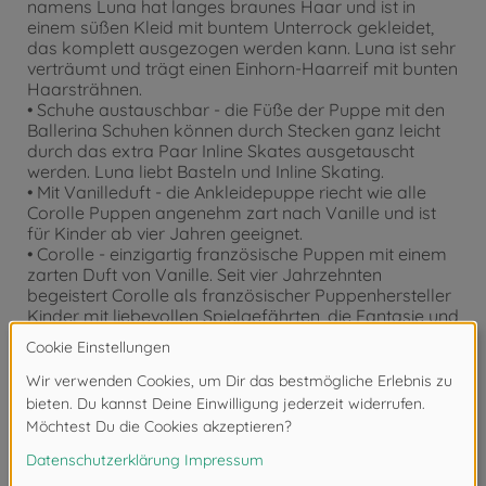
namens Luna hat langes braunes Haar und ist in
einem süßen Kleid mit buntem Unterrock gekleidet,
das komplett ausgezogen werden kann. Luna ist sehr
verträumt und trägt einen Einhorn-Haarreif mit bunten
Haarsträhnen.
• Schuhe austauschbar - die Füße der Puppe mit den
Ballerina Schuhen können durch Stecken ganz leicht
durch das extra Paar Inline Skates ausgetauscht
werden. Luna liebt Basteln und Inline Skating.
• Mit Vanilleduft - die Ankleidepuppe riecht wie alle
Corolle Puppen angenehm zart nach Vanille und ist
für Kinder ab vier Jahren geeignet.
• Corolle - einzigartig französische Puppen mit einem
zarten Duft von Vanille. Seit vier Jahrzehnten
begeistert Corolle als französischer Puppenhersteller
Kinder mit liebevollen Spielgefährten, die Fantasie und
den französischen Stil in sich vereinen.
Achtung!
Nicht geeignet für Kinder unter 3
Jahren. Erstickungsgefahr durch Kleinteile.