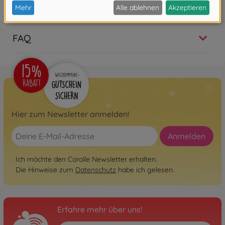
Bewertungen (1)
FAQ
Hier zum Newsletter anmelden!
Anmelden
Ich möchte den Corolle Newsletter erhalten.
Die Hinweise zum
Datenschutz
habe ich gelesen.
Erfahre mehr über uns!