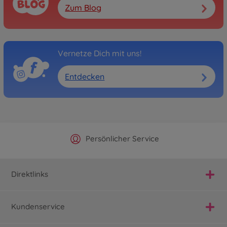
Zum Blog
Vernetze Dich mit uns!
Entdecken
Offizieller Hersteller Shop
Versandkostenfrei ab 25€
Persönlicher Service
Schnelle Lieferung
Direktlinks
Kundenservice