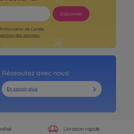
S'abonner
d'information de Corolle.
otection des données
.
Réseautez avec nous!
En savoir plus
Livraison rapide
alisé