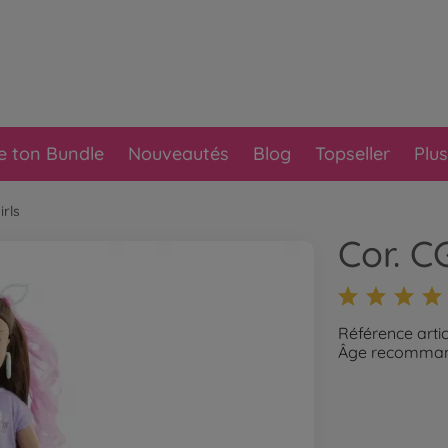
e ton Bundle
Nouveautés
Blog
Topseller
Plus
irls
Cor. C
Référence arti
Âge recommand