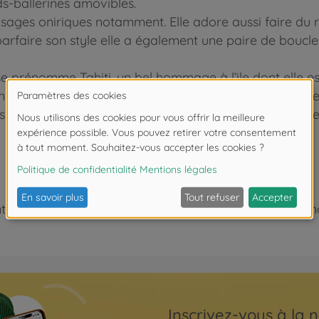
ds-ballerines amovibles.
sages oniriques notamment. Elle adore aussi faire du ro
arfaire son style elle a également une paire de boucles
e prénomme Tahiti, un bel hommage à l’ile dont elle est
corps réaliste de jeune adolescente, tient assise et de
s et disposent plusieurs coffrets dressing pour varier l
 de moins de 3 ans. Risque d'asphyxie lié à la présence
Inscrivez-vous à la n