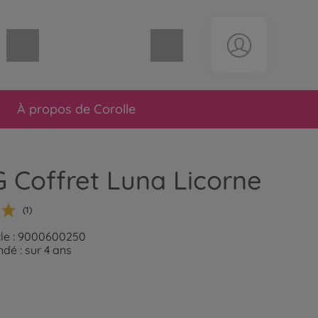
Panier vide
À propos de Corolle
G Coffret Luna Licorne
(1)
cle : 9000600250
é : sur 4 ans