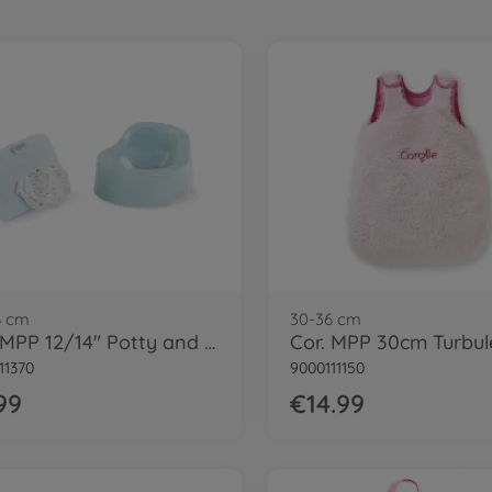
6 cm
30-36 cm
Cor. MPP 12/14" Potty and Wipe
11370
9000111150
99
€14.99