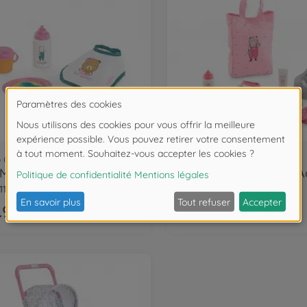
6 cm
30-36 cm
 MPP 30cm Set repas
11130
9000110440
.99
€36.99