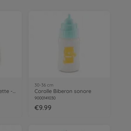
30-36 cm
Cor. MPP 30cm Turbulette - Peluche
Corolle Biberon sonore
9000141030
€9.99