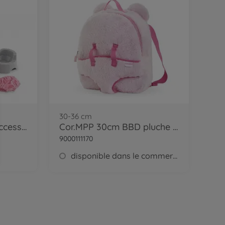
30-36 cm
Corolle 30cm Large Access. Set
Cor.MPP 30cm BBD pluche rugzak
9000111170
disponible dans le commerce