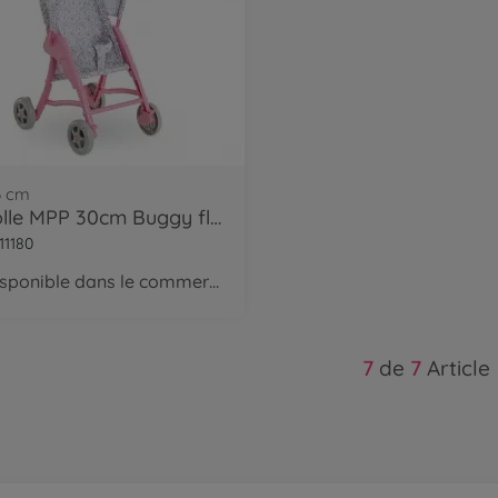
6 cm
Corolle MPP 30cm Buggy fleuri
11180
disponible dans le commerce
7
de
7
Article