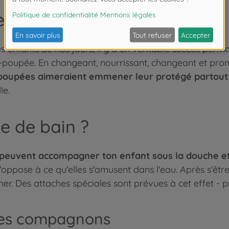
 - plonger, soigner, jouer
 enfants de nos jours, il y a un véritable succès perman
-poupée. En changeant, nourrissant, changeant et prome
de poupées aimeraient emmener leur protégé partout
le.
e de bain ?
peuvent accompagner ton enfant sous la douche et 
s'oppose à ce qu'elles s'amusent dans l'eau. Après s'êtr
r. Des attaches spéciales sont prévues à cet effet - pr
èles compagnons