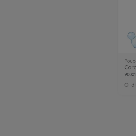
Poupo
Coro
90001