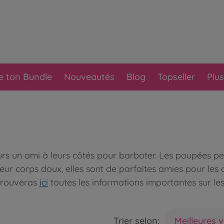
e ton Bundle
Nouveautés
Blog
Topseller
Plus
ours un ami à leurs côtés pour barboter. Les poupées 
ur corps doux, elles sont de parfaites amies pour les c
u trouveras
ici
toutes les informations importantes sur le
Trier selon:
Meilleures 