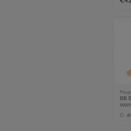
€42
Poupo
BB 
90001