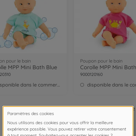
n pour le bain
Poupon pour le bain
lle MPP Mini Bath Blue
Corolle MPP Mini Bath
20310
9000120160
disponible dans le commerce
11
de
11
Article