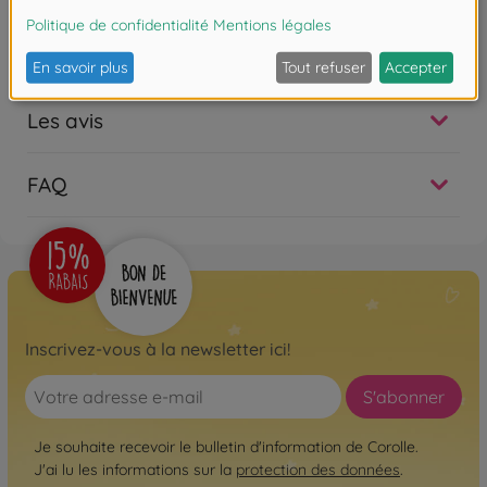
Corolle pour pouponner pour la première fois. Dès 18
mois.
Les avis
FAQ
Inscrivez-vous à la newsletter ici!
S'abonner
Je souhaite recevoir le bulletin d'information de Corolle.
J'ai lu les informations sur la
protection des données
.