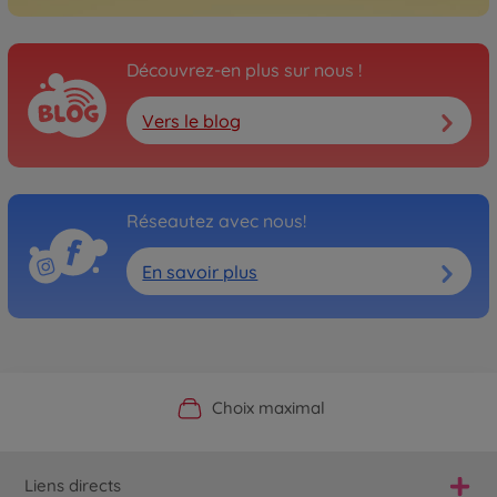
Découvrez-en plus sur nous !
Vers le blog
Réseautez avec nous!
En savoir plus
Boutique officielle du fabricant
Service personnalisé
Livraison rapide
Choix maximal
Liens directs