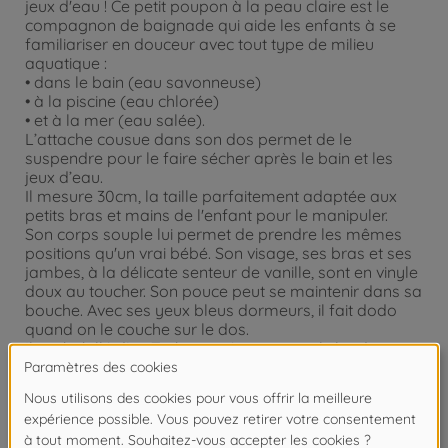
jeux d'eau ! Ce petit poupon à la peau claire est le
compagnon de baignade qui aide les enfants à se
familiariser en douceur avec tout type de milieu
aquatique :
• dans le bain (eau savonneuse)
• à la piscine (eau chlorée)
• et à la mer (eau salée).
L’attache cousue dans son dos permet de le
suspendre pour le faire sécher après le bain et les
jeux d’eau.
Il mesure 30cm, la taille parfaitement adaptée aux
petits bras et mains de l'enfant pour le manipuler.
Son corps souple lui permet de prendre les mêmes
positions qu'un vrai bébé. Son visage, ses bras et ses
jambes, à la délicate senteur de vanille, sont en vinyle
doux au toucher. Son pouce peut se maintenir dans sa
bouche. Avec ses yeux bleus dormeurs, il fait dodo
quand on le couche sur le dos.
Il est habillé d'un T-shirt rayé avec un col claudine,
d'un short en éponge blanc et d'un chapeau assorti. Il
est livré avec une baleine de bain qui crache de l'eau
quand on appuie dessus après l'avoir immergé.
Il dispose d'une collection variée de vêtements et
d'accessoires dans la gamme mon premier poupon