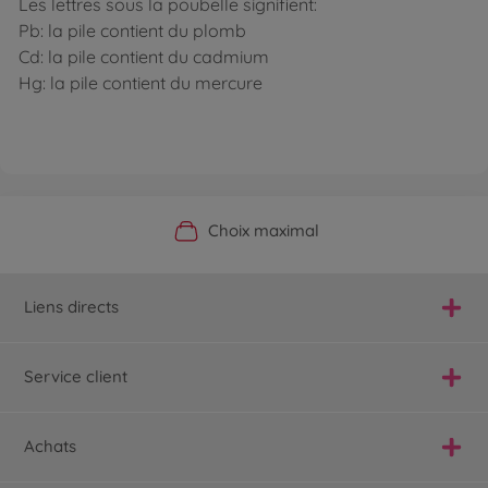
Les lettres sous la poubelle signifient:
Pb: la pile contient du plomb
Cd: la pile contient du cadmium
Hg: la pile contient du mercure
Boutique officielle du fabricant
Service personnalisé
Livraison rapide
Choix maximal
Liens directs
Service client
Achats