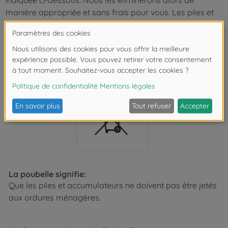
indiquée ci-dessous. Nous les éliminerons alors de
manière appropriée et sans frais pour vous. Les piles et
accumulateurs contenant des substances polluantes
portent un label présentant une poubelle rayée et le
symbole chimique (Cd, Hg ou Pb) du métal lourd
déterminant pour la définition en tant que polluant.
La poubelle signifie:
Que les piles et accumulateurs ne doivent pas être jetés
aux ordures ménagères.