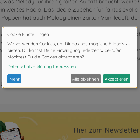
es, was Melody für ihren großen Auftritt braucht: weiße
in weißes Radio. Das ideale Zubehör für fantasievolle
e Puppen hat auch Melody einen zarten Vanilleduft, de
 Größe von 28 cm ist Melody perfekt für Kinder ab 4 J
 ausleben möchten.
mit einem zarten Duft von Vanille. Seit vier Jahrzehnte
lgefährten, die Fantasie und den französischen Stil in s
ter 3 Jahren. Erstickungsgefahr durch Kleinteile.
Hier zum Newslette