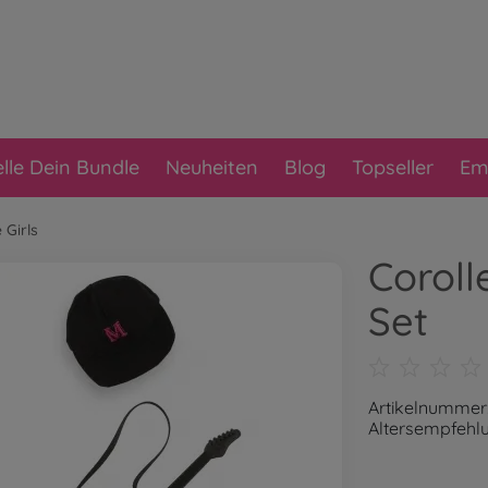
elle Dein Bundle
Neuheiten
Blog
Topseller
Em
 Girls
Coroll
Set
Artikelnumme
Altersempfehlu