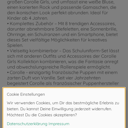
großen Corolle Girls, und umfasst eine weiße Bluse,
einen karierten Rock und passende Gamaschen, die
den ikonischen Look perfekt abrunden. Ideal für
Kinder ab 4 Jahren.
• Komplettes Zubehör – Mit 8 trendigen Accessoires,
darunter abnehmbare Stiefeletten, eine Sonnenbrille,
Ohrringe, ein Schulranzen und ein Smartphone, bietet
dieses Set vielfältige Möglichkeiten für kreatives
Spielen.
• Vielseitig kombinierbar – Das Schuluniform-Set lässt
sich mit anderen Outfits und Accessoires der Corolle
Girls Kollektion kombinieren, was die Fantasie anregt
und abwechslungsreiche Rollenspiele ermöglicht.
• Corolle - einzigartig französische Puppen mit einem
zarten Duft von Vanille. Seit vier Jahrzehnten
begeistert Corolle als französischer Puppenhersteller
Kinder mit liebevollen Spielgefährten, die Fantasie und
den französischen Stil in sich vereinen.
Achtung!
Nicht geeignet für Kinder unter 3
Jahren. Erstickungsgefahr durch Kleinteile.