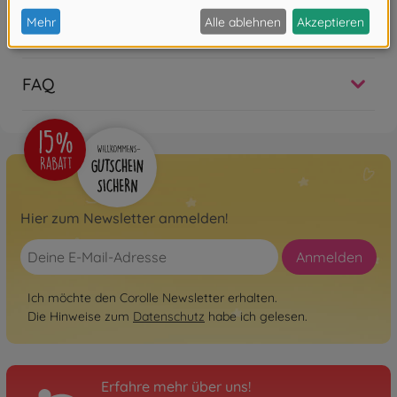
Bewertungen
FAQ
Hier zum Newsletter anmelden!
Anmelden
Ich möchte den Corolle Newsletter erhalten.
Die Hinweise zum
Datenschutz
habe ich gelesen.
Erfahre mehr über uns!