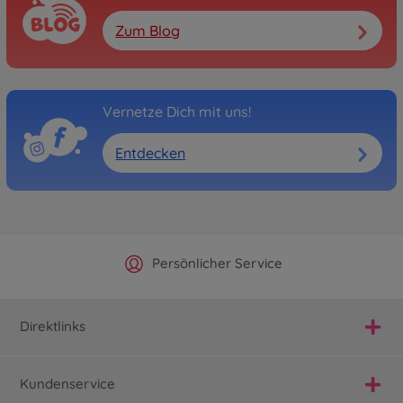
Zum Blog
Vernetze Dich mit uns!
Entdecken
Offizieller Hersteller Shop
Versandkostenfrei ab 25€
Persönlicher Service
Schnelle Lieferung
Direktlinks
Kundenservice