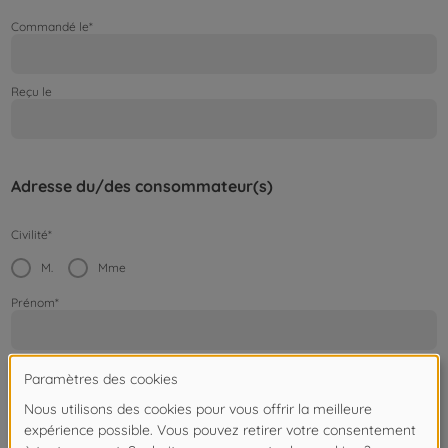
Commandé le*
Reçu le
Adresse du/des consommateur(s)
Civilité*
M.
Mme
Prénom*
Nom*
Adresse / Numéro de la maison*