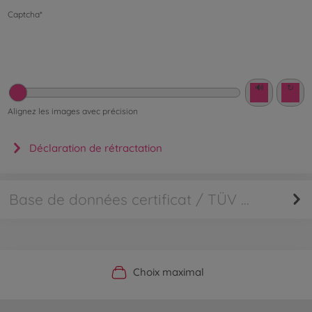
Captcha*
🔊
↻
Alignez les images avec précision
Déclaration de rétractation
Base de données certificat / TÜV Rhénanie
Boutique officielle du fabricant
Service personnalisé
Livraison rapide
Choix maximal