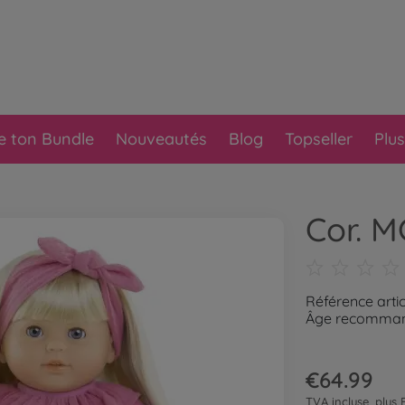
e ton Bundle
Nouveautés
Blog
Topseller
Plus
Cor. 
Référence arti
Âge recommand
€64.99
TVA incluse, plus