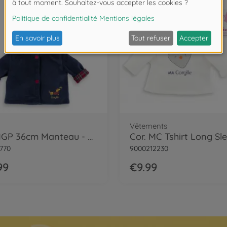
Vêtements
Cor. MGP 36cm Manteau - Corolle Holidays
Cor. MC Tshirt Long Sl
770
9000212230
99
€9.99