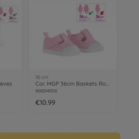
36 cm
eeves
Cor. MGP 36cm Baskets Roses
9000141510
€10.99