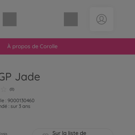
Panier vide
À propos de Corolle
MGP Jade
(0)
cle : 9000130460
é : sur 3 ans
Sur la liste de
Frais