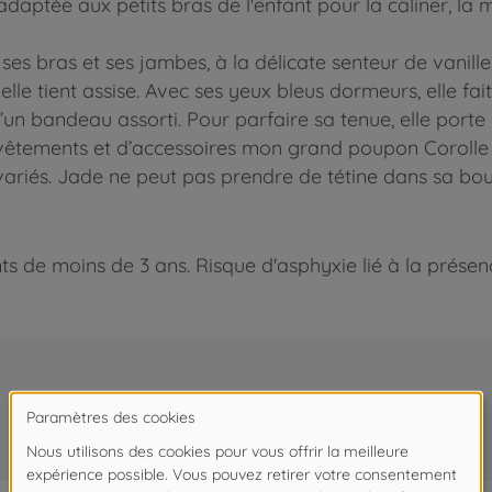
aptée aux petits bras de l'enfant pour la câliner, la m
ses bras et ses jambes, à la délicate senteur de vanill
elle tient assise. Avec ses yeux bleus dormeurs, elle fa
’un bandeau assorti. Pour parfaire sa tenue, elle porte 
vêtements et d’accessoires mon grand poupon Corolle p
 variés. Jade ne peut pas prendre de tétine dans sa bou
 de moins de 3 ans. Risque d'asphyxie lié à la présence
Souvent achetés ensemble