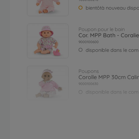
bientôtà nouveau dispo
Poupon pour le bain
Cor. MPP Bath - Coralie
9000100600
disponible dans le co
Poupons
Corolle MPP 30cm Cali
9000100630
disponible dans le co
Poupons
Corolle MPP Calin Our
9000100720
bientôtà nouveau dispo