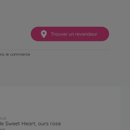
Trouver un revendeur
dans le commerce
ous
le Sweet Heart, ours rose
440