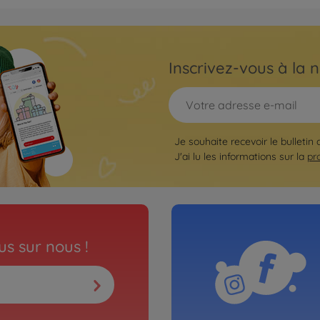
Poupo
 fait pipi
Corol
9000130
Inscrivez-vous à la n
di
mmerce
Poup
Je souhaite recevoir le bulletin 
Cor.
J'ai lu les informations sur la
pr
9000130
€64.
mmerce
s sur nous !