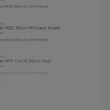
sponible dans le commerce
ous
le MDC 30cm Pti'Coeur Koala
610
sponible dans le commerce
ons
lle MPP CALIN 30cm Mael
640
sponible dans le commerce
ons
le MPP Calin Capucine
770
sponible dans le commerce