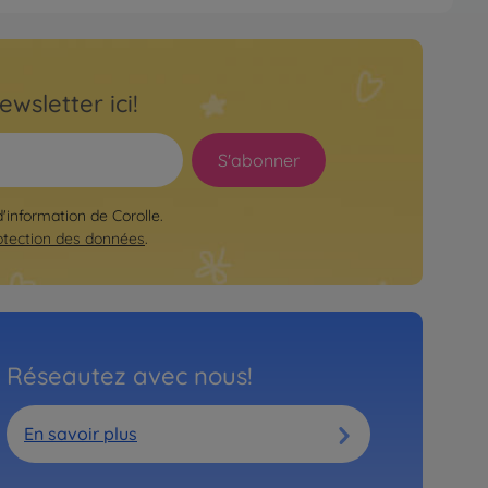
n pour le bain
le MGP 36cm Paul fait pipi BB
410
ewsletter ici!
sponible dans le commerce
S'abonner
ons
d'information de Corolle.
 MGP Jade
otection des données
.
460
99
Réseautez avec nous!
En savoir plus