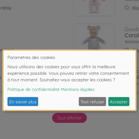
nible
di
Doud
Corol
9000100
mmerce
di
Poup
n Maria
Coro
9000100
mmerce
di
Poup
Tout afficher
son d'Amour
Corol
9000100
nible
di