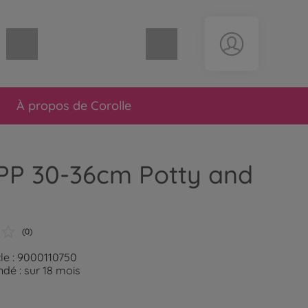
Panier vide
À propos de Corolle
MPP 30-36cm Potty and
(0)
cle : 9000110750
é : sur 18 mois