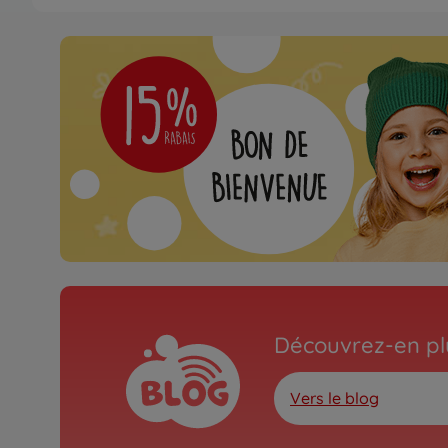
Poupon pour le bain
Corolle MGP 36cm Emma
BB
9000130400
disponible dans le co
Poupons
Corolle MGP Eliott
9000130450
disponible dans le co
Découvrez-en plu
Vers le blog