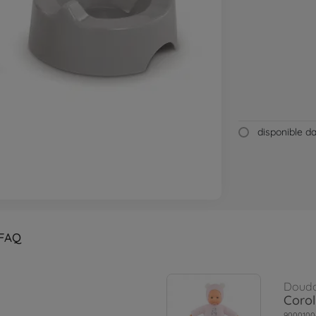
disponible 
FAQ
Doud
Corol
9000100