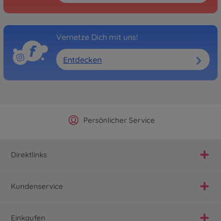
Vernetze Dich mit uns!
Entdecken
Offizieller Hersteller Shop
Versandkostenfrei ab 25€
Persönlicher Service
Schnelle Lieferung
Direktlinks
Kundenservice
Einkaufen