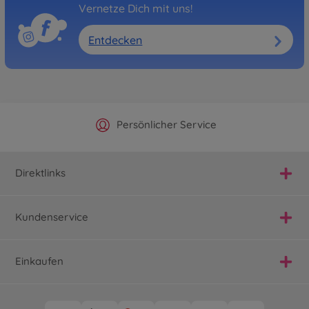
Vernetze Dich mit uns!
Entdecken
Offizieller Hersteller Shop
Versandkostenfrei ab 25€
Persönlicher Service
Schnelle Lieferung
Direktlinks
Kundenservice
Einkaufen