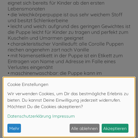
eignet sich bereits für Kinder ab den ersten
Lebensmonaten
• die Weichkörperpuppe ist aus sehr weichem Stoff
und besitzt Schlenkerbeine
• leicht und weich: aufgrund des geringen Gewichtes ist
die Puppe leicht für Kinder zu tragen und perfekt zum
Kuscheln und Umarmen geeignet
• charakteristischer Vanilleduft: alle Corolle Puppen
riechen angenehm zart nach Vanille
• mit Namensetikett: in der Puppe ist ein Etikett zum
Eintragen von Name und Adresse im Falle eines
Verlustes eingenäht
• maschinenwaschbar: die Puppe kann im
Schonwaschgang in der Waschmaschine gewaschen
werden
• Größe der Puppe: 25cm
Bewertungen
FAQ