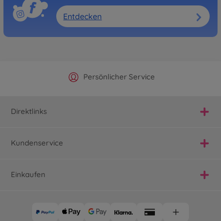
Entdecken
Offizieller Hersteller Shop
Versandkostenfrei ab 25€
Persönlicher Service
Schnelle Lieferung
Direktlinks
Kundenservice
Einkaufen