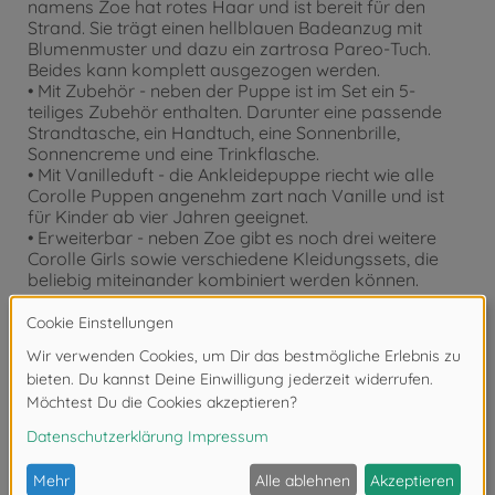
namens Zoe hat rotes Haar und ist bereit für den
Strand. Sie trägt einen hellblauen Badeanzug mit
Blumenmuster und dazu ein zartrosa Pareo-Tuch.
Beides kann komplett ausgezogen werden.
• Mit Zubehör - neben der Puppe ist im Set ein 5-
teiliges Zubehör enthalten. Darunter eine passende
Strandtasche, ein Handtuch, eine Sonnenbrille,
Sonnencreme und eine Trinkflasche.
• Mit Vanilleduft - die Ankleidepuppe riecht wie alle
Corolle Puppen angenehm zart nach Vanille und ist
für Kinder ab vier Jahren geeignet.
• Erweiterbar - neben Zoe gibt es noch drei weitere
Corolle Girls sowie verschiedene Kleidungssets, die
beliebig miteinander kombiniert werden können.
Achtung!
Nicht geeignet für Kinder unter 3
Jahren. Erstickungsgefahr durch Kleinteile.
Bewertungen