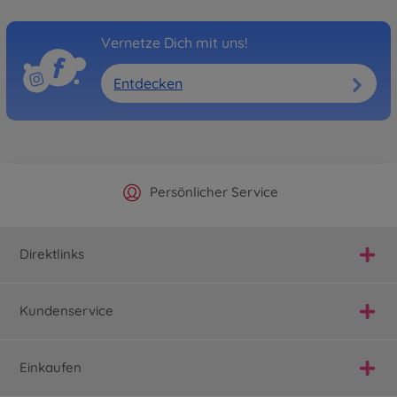
Vernetze Dich mit uns!
Entdecken
Offizieller Hersteller Shop
Versandkostenfrei ab 25€
Persönlicher Service
Schnelle Lieferung
Direktlinks
Kundenservice
Einkaufen