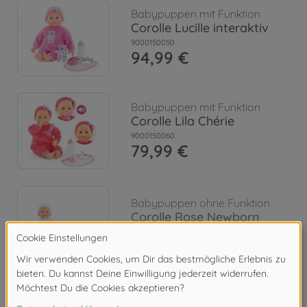
Babypuppen mit Funktion
Corolle Lucille interaktiv
9000150050
94,99 €
Babypuppen mit Funktion
Corolle Lila Chérie
9000150060
79,99 €
Babypuppen ohne Funktion
Corolle Rose Newborn
9000150070
im Handel erhältlich
Babypuppen ohne Funktion
Alle anzeigen