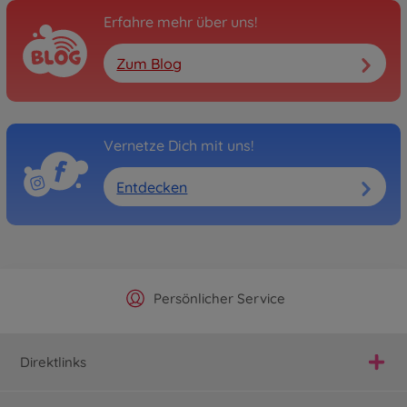
Erfahre mehr über uns!
Zum Blog
Vernetze Dich mit uns!
Entdecken
Offizieller Hersteller Shop
Versandkostenfrei ab 25€
Persönlicher Service
Schnelle Lieferung
Direktlinks