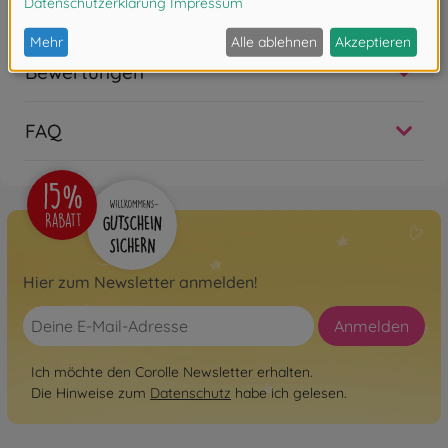
Corolle Eliott
9000130450
im Handel erhältlich
Bewertungen
Babypuppen ohne Funktion
Corolle Jade, blond
FAQ
9000130460
64,99 €
Hier zum Newsletter anmelden!
Anmelden
Ich möchte den Corolle Newsletter erhalten.
Die Hinweise zum
Datenschutz
habe ich gelesen.