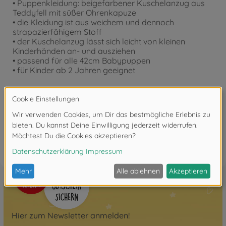
• Puppenkleidung: beigefarbener Kuschelanzug aus
Teddyfell mit süßer Ohrenkapuze
• die Kleidung ist aus weichem und dennoch
strapazierfähigem Stoff
• der Kuschelanzug lässt sich leicht von kleinen
Kinderhänden an- und ausziehen
• passend für alle 42cm Babypuppen
• für Kinder ab 2 Jahren geeignet
Bewertungen (1)
FAQ (1)
Hier zum Newsletter anmelden!