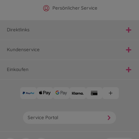
Offizieller Hersteller Shop
Versandkostenfrei ab 25€
Persönlicher Service
Schnelle Lieferung
Direktlinks
Kundenservice
Einkaufen
Service Portal