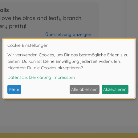
lls
 love the birds and leafy branch
ery pretty!
Übersetzung anzeigen
1