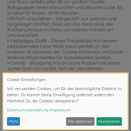
und Rosa verleiht allen 30 cm großen Corolle-
Babypuppen einen klassischen und stilvollen Look. Es
ist ideal für Kinder ab 18 Monaten.
• Einfach anzuziehen – Hergestellt aus weichen und
langlebigen Stoffen, lässt sich das Kleid dank der
Klettverschlüsse mühelos von kleinen Händen an-
und ausziehen.
• Vielseitiges Outfit – Dieses Freizeitkleid mit seinem
bezaubernden Loire-Motiv passt perfekt zu den
anderen Accessoires der Corolle-Kollektion und bietet
endlose Möglichkeiten für fantasievolles Spielen.
• Corolle - einzigartig französische Puppen mit einem
zarten Duft von Vanille. Seit vier Jahrzehnten
begeistert Corolle als französischer Puppenhersteller
Kinder mit liebevollen Spielgefährten, die Fantasie und
den französischen Stil in sich vereinen.
Bewertungen
FAQ