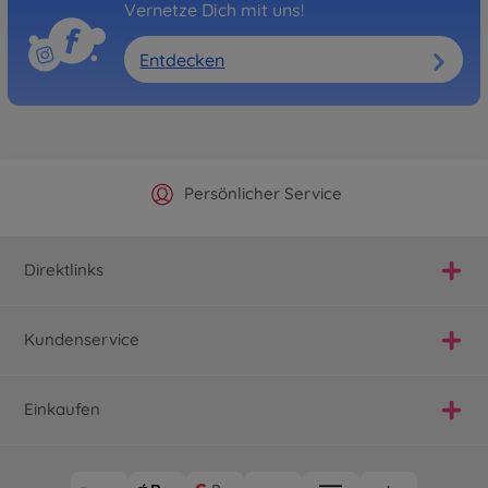
Vernetze Dich mit uns!
Entdecken
Offizieller Hersteller Shop
Versandkostenfrei ab 25€
Persönlicher Service
Schnelle Lieferung
Direktlinks
Kundenservice
Einkaufen