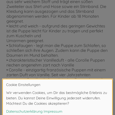
aus sehr weichem Stoff und trägt einen süßen
Zweiteiler aus Shirt und Hose sowie ein Stirnband. Die
Kleidung kann ausgezogen und das Stirnband
abgenommen werden. Für Kinder ab 18 Monaten
geeignet.
• leicht und weich - aufgrund des geringen Gewichtes
ist die Puppe leicht für Kinder zu tragen und perfekt
zum Kuscheln und
Umarmen geeignet.
• Schlafaugen - legt man die Puppe zum Schlafen, so
schließen sich ihre Augen. Zudem kann die Puppe den
Daumen im Mund behalten.
• charakteristischer Vanilleduft - alle Corolle Puppen
riechen angenehm zart nach Vanille
• Corolle - einzigartig französische Puppen mit einem
zarten Duft von Vanille. Seit vier Jahrzehnten
begeistert Corolle als französischer Puppenhersteller
Kinder mit liebevollen Spielgefährten, die Fantasie und
den französischen Stil in sich vereinen.
Zubehör