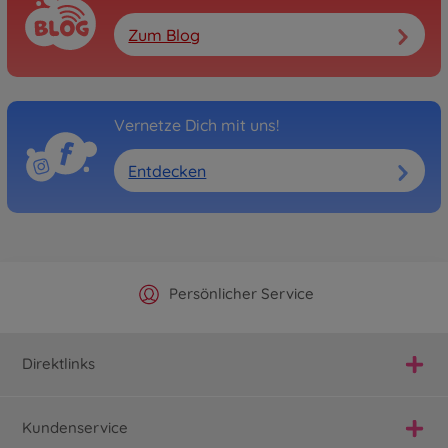
Zum Blog
Vernetze Dich mit uns!
Entdecken
Offizieller Hersteller Shop
Versandkostenfrei ab 25€
Persönlicher Service
Schnelle Lieferung
Direktlinks
Kundenservice