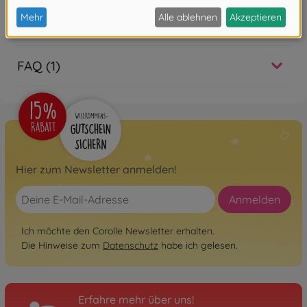
Bewertungen
FAQ (1)
Hier zum Newsletter anmelden!
Anmelden
Ich möchte den Corolle Newsletter erhalten.
Die Hinweise zum
Datenschutz
habe ich gelesen.
Erfahre mehr über uns!