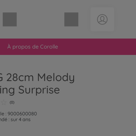
Panier vide
À propos de Corolle
CG 28cm Melody
ng Surprise
(0)
cle : 9000600080
é : sur 4 ans