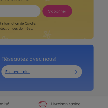
S'abonner
d'information de Corolle.
otection des données
.
Réseautez avec nous!
En savoir plus
Livraison rapide
alisé