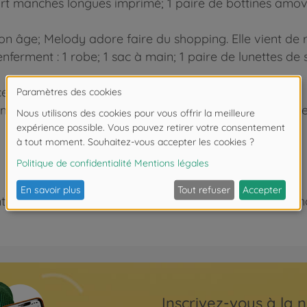
hirt manches longues imprimé; 1 paire de bottines amovi
 âge; Melody adore faire du shopping. Elle vient de rec
enferment : 1 robe; 1 sac à main; 1 paire de lunettes de 
te. Elle tient assise et debout toute seule.
s modèles et disposent de coffrets dressing pour encore 
 de moins de 3 ans. Risque d'asphyxie lié à la présence
Inscrivez-vous à la n