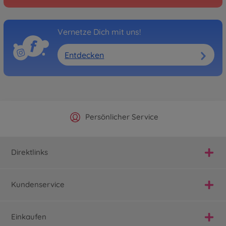
Vernetze Dich mit uns!
Entdecken
Offizieller Hersteller Shop
Versandkostenfrei ab 25€
Persönlicher Service
Schnelle Lieferung
Direktlinks
Kundenservice
Einkaufen