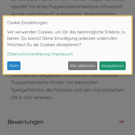
speziell für erste Puppenspielerlebnisse entwickelt
wurde und liebevoll aufeinander abgestimmtes
Zubehör bietet
Empfohlenes Alter ab 18 Monate
– Altersgerecht
gestaltet und sicher für die Kleinsten – das Puppen-
Zubehör begleitet Kinder ab 18 Monaten beim
kreativen und fantasievollen Puppenspiel
Corolle – einzigartig französische Puppen mit
einem zarten Duft von Vanille.
Seit vier
Jahrzehnten begeistert Corolle als französischer
Puppenhersteller Kinder mit liebevollen
Spielgefährten, die Fantasie und den französischen
Stil in sich vereinen
Bewertungen