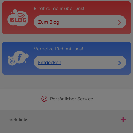
Erfahre mehr über uns!
Zum Blog
Vernetze Dich mit uns!
Entdecken
Offizieller Hersteller Shop
Versandkostenfrei ab 25€
Persönlicher Service
Schnelle Lieferung
Direktlinks