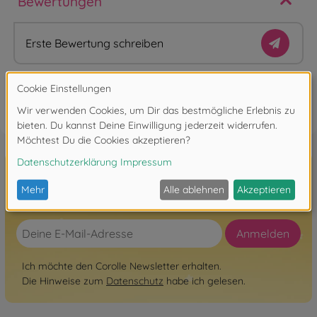
Bewertungen
Erste Bewertung schreiben
FAQ
Hier zum Newsletter anmelden!
Anmelden
Ich möchte den Corolle Newsletter erhalten.
Die Hinweise zum
Datenschutz
habe ich gelesen.