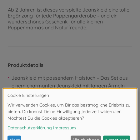
Ab 2 Jahren ist dieses verspielte Jeanskleid eine tolle
Ergänzung für jede Puppengarderobe – und ein
wunderschönes Geschenk für alle kleinen
Puppenmamas und Naturfreunde.
Produktdetails
Jeanskleid mit passendem Halstuch – Das Set aus
einem charmanten Jeanskleid mit langen Ärmeln
und einem beerefarbenen Halstuch ist ein
vollständiges und stilvolles Outfit für jede 42 cm
Babypuppe
Niedliches Pilz-Motiv – Der kleine Pilz-Aufdruck auf
der Brust verleiht dem Kleid eine verspielte
Waldstimmung und macht es zu einem echten