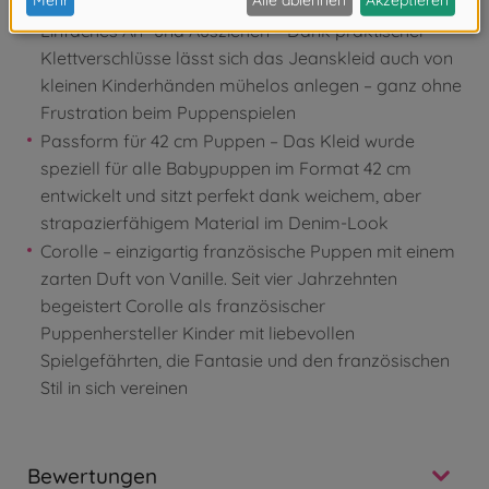
Blickfang für kleine Entdecker
Einfaches An- und Ausziehen – Dank praktischer
Klettverschlüsse lässt sich das Jeanskleid auch von
kleinen Kinderhänden mühelos anlegen – ganz ohne
Frustration beim Puppenspielen
Passform für 42 cm Puppen – Das Kleid wurde
speziell für alle Babypuppen im Format 42 cm
entwickelt und sitzt perfekt dank weichem, aber
strapazierfähigem Material im Denim-Look
Corolle – einzigartig französische Puppen mit einem
zarten Duft von Vanille. Seit vier Jahrzehnten
begeistert Corolle als französischer
Puppenhersteller Kinder mit liebevollen
Spielgefährten, die Fantasie und den französischen
Stil in sich vereinen
Bewertungen