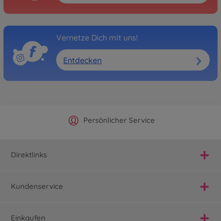
Vernetze Dich mit uns!
Entdecken
Offizieller Hersteller Shop
Versandkostenfrei ab 25€
Persönlicher Service
Schnelle Lieferung
Direktlinks
Kundenservice
Einkaufen