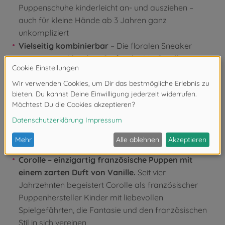
Puppenschuhe kinderleicht an- und ausziehen –
auch für kleine Hände ab 3 Jahren ganz
unkompliziert
Vielseitig kombinierbar
– Die floralen Sneaker
passen zu zahlreichen Outfits der Ma Corolle
Bekleidungskollektion und laden Kinder zum
kreativen Mixen und Stylen ihrer Puppengarderobe
ein
Passend für Ma Corolle Puppen
– Die Schuhe sind
speziell für alle Ma Corolle Puppen der Größe 36 cm
gefertigt und nicht kompatibel mit Mon Grand
Poupon Babypuppen gleicher Größe
Corolle – einzigartig französische Puppen mit
einem zarten Duft von Vanille.
Seit vier
Jahrzehnten begeistert Corolle als französischer
Puppenhersteller Kinder mit liebevollen
Spielgefährten, die Fantasie und den französischen
Stil in sich vereinen