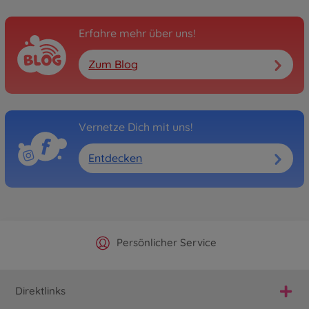
Erfahre mehr über uns!
Zum Blog
Vernetze Dich mit uns!
Entdecken
Offizieller Hersteller Shop
Versandkostenfrei ab 25€
Persönlicher Service
Schnelle Lieferung
Direktlinks