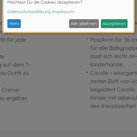
ein frisches, somme
einem weißen
Puppenspielalltag
senden
it für jede
Passform für 36 cm
für alle Babypupp
lässt sich leicht a
te
Kinderhände
g auf dem T-
as Outfit zu
Corolle – einzigar
zarten Duft von Van
begeistert Corolle
n Creme-
Kinder mit liebevo
rau ergeben
den französischen S