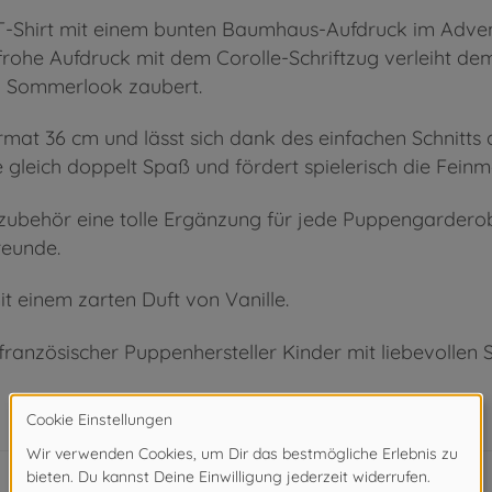
T-Shirt mit einem bunten Baumhaus-Aufdruck im Adven
rohe Aufdruck mit dem Corolle-Schriftzug verleiht dem
en Sommerlook zaubert.
rmat 36 cm und lässt sich dank des einfachen Schnitt
leich doppelt Spaß und fördert spielerisch die Feinmo
zubehör eine tolle Ergänzung für jede Puppengardero
reunde.
it einem zarten Duft von Vanille.
 französischer Puppenhersteller Kinder mit liebevollen 