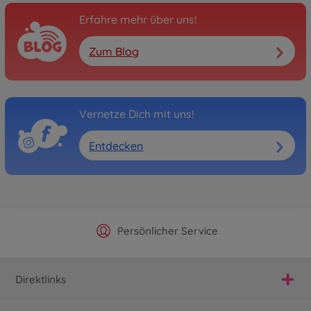
Erfahre mehr über uns!
Zum Blog
Vernetze Dich mit uns!
Entdecken
Offizieller Hersteller Shop
Versandkostenfrei ab 25€
Persönlicher Service
Schnelle Lieferung
Direktlinks