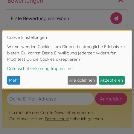
Bewertungen
Erste Bewertung schreiben
FAQ
Hier zum Newsletter anmelden!
Anmelden
Ich möchte den Corolle Newsletter erhalten.
Die Hinweise zum
Datenschutz
habe ich gelesen.