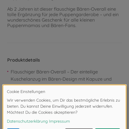
Ab 2 Jahren ist dieser flauschige Bären-Overall eine
tolle Ergänzung für jede Puppengarderobe – und ein
wunderschönes Geschenk für alle kleinen
Puppenmamas und Bären-Fans.
Produktdetails
Flauschiger Bären-Overall – Der einteilige
Kuschelanzug im Bären-Design mit Kapuze und
süßen Bärenohren verwandelt jede 36 cm
Babypuppe in einen kuschelig-braunen Bären
Weiches Fellimitat-Material – Das weiche,
plüschartige Material in warmem Braun sorgt für
einen unwiderstehlichen Kuschelfaktor und macht
den Anzug zum absoluten Herzstück jeder