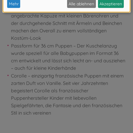
Puppengarderobe
Durchdachtes Design mit Kapuze – Die fest
angebrachte Kapuze mit kleinen Bärenohren und
der durchgehende Schnitt mit Ärmeln und Beinchen
machen den Overall zu einem vollständigen
Kostüm-Look
Passform für 36 cm Puppen – Der Kuschelanzug
wurde speziell für alle Babypuppen im Format 36
cm entwickelt und lässt sich leicht an- und ausziehen
– auch für kleine Kinderhände
Corolle – einzigartig französische Puppen mit einem
zarten Duft von Vanille. Seit vier Jahrzehnten
begeistert Corolle als französischer
Puppenhersteller Kinder mit liebevollen
Spielgefährten, die Fantasie und den französischen
Stil in sich vereinen