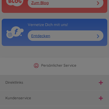
Zum Blog
Vernetze Dich mit uns!
Entdecken
Offizieller Hersteller Shop
Versandkostenfrei ab 25€
Persönlicher Service
Schnelle Lieferung
Direktlinks
Kundenservice