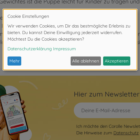
Gewichtes ist die Puppe leicht für Kinder zu tragen u
en geeignet.
lle Puppen riechen angenehm zart nach Vanille
mit einem zarten Duft von Vanille. Seit vier Jahrzehnten
lgefährten, die Fantasie und den französischen Stil in s
Hier zum Newslette
Ich möchte den Corolle Newslett
Die Hinweise zum
Datenschutz