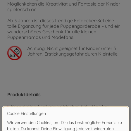
Möglichkeiten die Kreativität und Fantasie der Kinder
spielerisch an.
Ab 3 Jahren ist dieses trendige Entdecker-Set eine
tolle Ergänzung für jede Puppengarderobe – und ein
wunderschönes Geschenk für alle kleinen
Puppenmamas und Modefans.
Achtung!
Nicht geeignet für Kinder unter 3
Jahren. Erstickungsgefahr durch Kleinteile.
Produktdetails
Komplettes 4-teiliges Entdecker-Set – Das Set
enthält eine beerefarbene Cordhose-Latzhose, eine
cremefarbene Fellweste, ein Leoparden-Halstuch
und eine passende Brille – ein vollständiger Look für