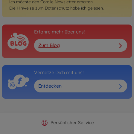
Ich möchte den Corolle Newsletter erhalten.
Die Hinweise zum
Datenschutz
habe ich gelesen.
Erfahre mehr über uns!
Zum Blog
Vernetze Dich mit uns!
Entdecken
Offizieller Hersteller Shop
Versandkostenfrei ab 25€
Persönlicher Service
Schnelle Lieferung