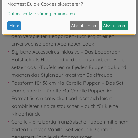
jede 36 cm Ma Corolle Puppe
Trendiger Stil mit Charme – Die Kombination aus der
beerefarben Cord-Latzhose mit Camping-Aufdruck,
der flauschigen Fellweste mit Corolle-Schriftzug und
dem verspielten Leoparden-Tuch ergibt einen
unverwechselbaren Abenteuer-Look
Stylische Accessoires inklusive – Das Leoparden-
Halstuch als Haarband und die rosafarbene Brille
setzen das i-Tüpfelchen auf jeden Puppenlook und
machen das Stylen zur kreativen Spielfreude
Passform für 36 cm Ma Corolle Puppen – Das Set
wurde speziell für alle Ma Corolle Puppen im
Format 36 cm entwickelt und lässt sich leicht
kombinieren und austauschen – auch für kleine
Kinderhände
Corolle – einzigartig französische Puppen mit einem
zarten Duft von Vanille. Seit vier Jahrzehnten
begeistert Corolle als französischer