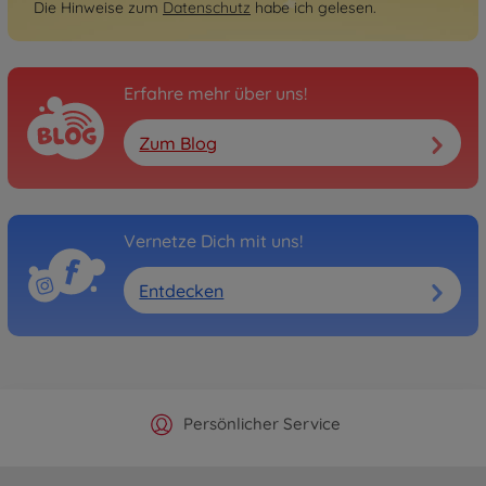
Die Hinweise zum
Datenschutz
habe ich gelesen.
Erfahre mehr über uns!
Zum Blog
Vernetze Dich mit uns!
Entdecken
Offizieller Hersteller Shop
Versandkostenfrei ab 25€
Persönlicher Service
Schnelle Lieferung